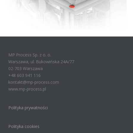
MP Process Sp. z o. o.
Warszawa, ul. Bukowińska 24A/77
02-703 Warszawa
+48 603 941 116
kontakt@mp-process.com
www.mp-process.pl
Polityka prywatności
Polityka cookies