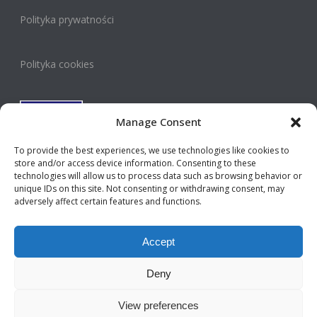
Polityka prywatności
Polityka cookies
Manage Consent
To provide the best experiences, we use technologies like cookies to
store and/or access device information. Consenting to these
technologies will allow us to process data such as browsing behavior or
Privacy Policy
unique IDs on this site. Not consenting or withdrawing consent, may
adversely affect certain features and functions.
Cookie Policy
Accept
Deny
© MP Process 2026 | Wszelkie prawa zastrzeżone
View preferences