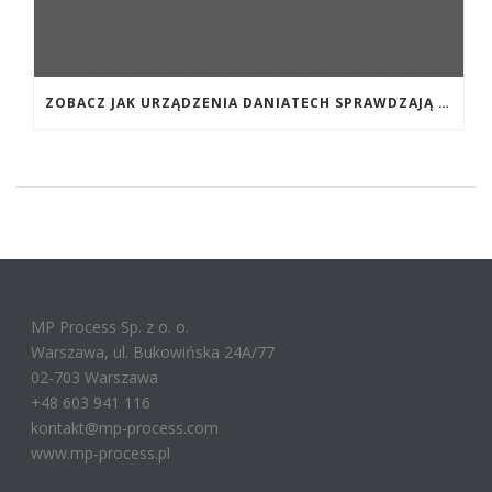
ZOBACZ JAK URZĄDZENIA DANIATECH SPRAWDZAJĄ SIĘ W PRAKTYCE.
MP Process Sp. z o. o.
Warszawa, ul. Bukowińska 24A/77
02-703 Warszawa
+48 603 941 116
kontakt@mp-process.com
www.mp-process.pl