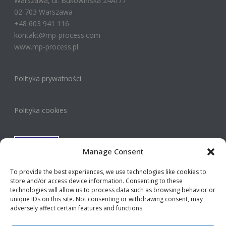
Warszawa, ul. Bukowińska 24A/77
02-703 Warszawa
+48 603 941 116
kontakt@mp-process.com
www.mp-process.pl
Polityka prywatności
Polityka cookies
Manage Consent
To provide the best experiences, we use technologies like cookies to
store and/or access device information. Consenting to these
technologies will allow us to process data such as browsing behavior or
Privacy Policy
unique IDs on this site. Not consenting or withdrawing consent, may
adversely affect certain features and functions.