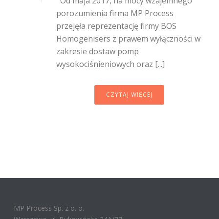
Od maja 2017, na mocy wzajemnego
porozumienia firma MP Process
przejęła reprezentację firmy BOS
Homogenisers z prawem wyłączności w
zakresie dostaw pomp
wysokociśnieniowych oraz [...]
CZYTAJ WIĘCEJ
MP Process Sp. z o. o.